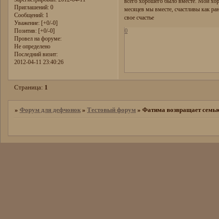
всего хорошего было вместе. Мой хо
Приглашений:
0
месяцев мы вместе, счастливы как ран
Сообщений:
1
свое счастье
Уважение:
[+0/-0]
0
Позитив:
[+0/-0]
Провел на форуме:
Не определено
Последний визит:
2012-04-11 23:40:26
Страница:
1
»
Форум для дефчонок
»
Тестовый форум
»
Фатима возвращает семью!!!!