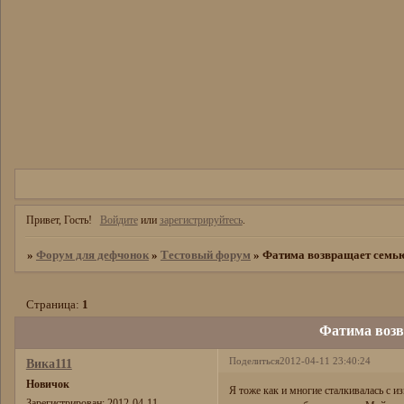
Привет, Гость!
Войдите
или
зарегистрируйтесь
.
»
Форум для дефчонок
»
Тестовый форум
»
Фатима возвращает семью!!!!
Страница:
1
Фатима возвра
Поделиться
2012-04-11 23:40:24
Вика111
Новичок
Я тоже как и многие сталкивалась с и
Зарегистрирован
: 2012-04-11