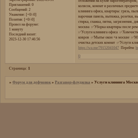
отложений на кухне парогенератором,
Приглашений:
0
колясок, комнат и различных предмето
Сообщений:
2
клининга офиса, квартиры: грязь, пыль
Уважение:
[+0/-0]
варочная панель, вытяжка, розетки, в
Позитив:
[+0/-0]
стирка, глажка, пятна, загрязнения,
Провел на форуме:
москва ✅Уборка квартиры после рем
1 минуту
✅Услуги клининга офиса ✅Химчистк
Последний визит:
ковров ✅Мытье окон +в москве ✅Мыт
2023-12-30 17:46:56
очистка детских комнат ✅Услуги клин
https://wa.me/79152041047
Перейти:
h
0
Страница:
1
»
Форум для дефчонок
»
Разгавор-флудилка
»
Услуги клининга Моск