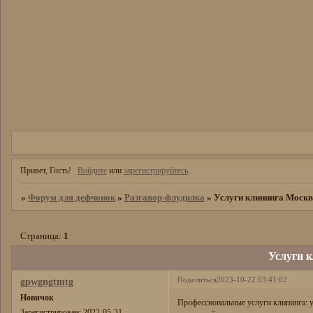
Привет, Гость!
Войдите
или
зарегистрируйтесь
.
»
Форум для дефчонок
»
Разгавор-флудилка
»
Услуги клининга Моск
Страница:
1
Услуги 
Поделиться
2023-10-22 03:41:02
gpwgngtmtg
Новичок
Профессиональные услуги клининга: у
Зарегистрирован
: 2022-05-31